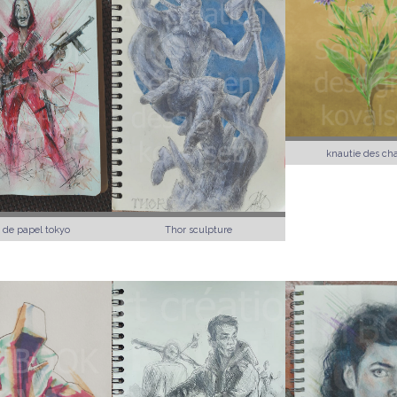
knautie des c
 de papel tokyo
Thor sculpture