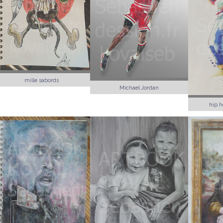
mille sabords
Michael Jordan
hip h