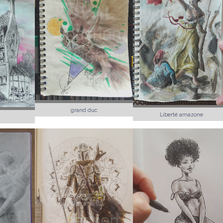
grand duc
Liberté amazone