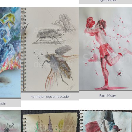
tigre boreal
Ram Muay
hanneton des pins etude
ndin