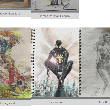
ait de Mona Lisa
James Marshall Hendrix
Spiderman
Nuisette
livier 9iroud