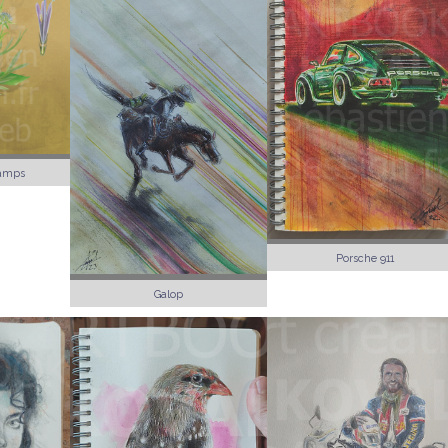
hamps
Porsche 911
Galop