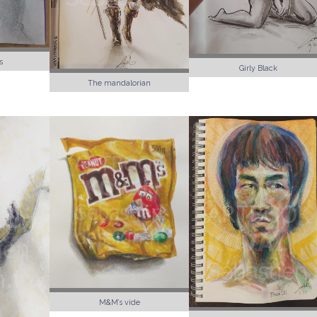
s
Girly Black
The mandalorian
M&M’s vide