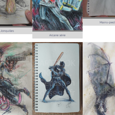
Mains-pied
Jonquilles
Arcane série