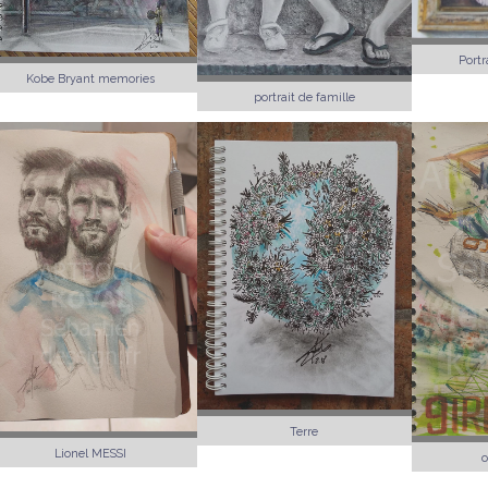
Portr
Kobe Bryant memories
portrait de famille
Terre
Lionel MESSI
o