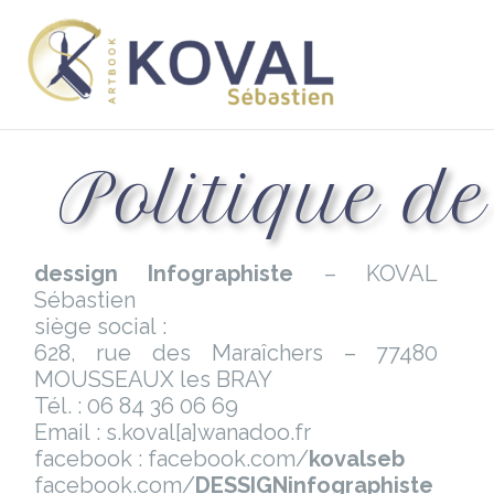
Aller
au
contenu
Politique de
dessign Infographiste
– KOVAL
Sébastien
siège social :
628, rue des Maraîchers – 77480
MOUSSEAUX les BRAY
Tél. : 06 84 36 06 69
Email : s.koval[a]wanadoo.fr
facebook : facebook.com/
kovalseb
facebook.com/
DESSIGNinfographiste